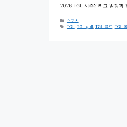
2026 TGL 시즌2 리그 일정
Categories
스포츠
Tags
TGL
,
TGL golf
,
TGL 골프
,
TGL 