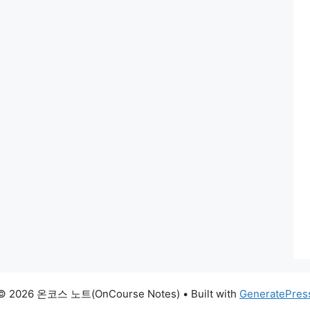
© 2026 온코스 노트(OnCourse Notes)
• Built with
GeneratePres