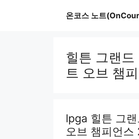
Skip
to
온코스 노트(OnCours
content
힐튼 그랜드
트 오브 챔
lpga 힐튼 
오브 챔피언스 