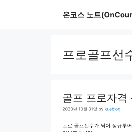
Skip
to
온코스 노트(OnCours
content
프로골프선
골프 프로자격 준
2023년 10월 31일
by
kueblog
프로 골프선수가 되어 정규투어