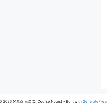
© 2026 온코스 노트(OnCourse Notes)
• Built with
GeneratePres