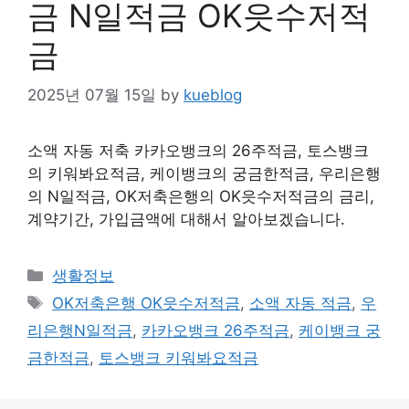
금 N일적금 OK읏수저적
금
2025년 07월 15일
by
kueblog
소액 자동 저축 카카오뱅크의 26주적금, 토스뱅크
의 키워봐요적금, 케이뱅크의 궁금한적금, 우리은행
의 N일적금, OK저축은행의 OK읏수저적금의 금리,
계약기간, 가입금액에 대해서 알아보겠습니다.
Categories
생활정보
Tags
OK저축은행 OK읏수저적금
,
소액 자동 적금
,
우
리은행N일적금
,
카카오뱅크 26주적금
,
케이뱅크 궁
금한적금
,
토스뱅크 키워봐요적금