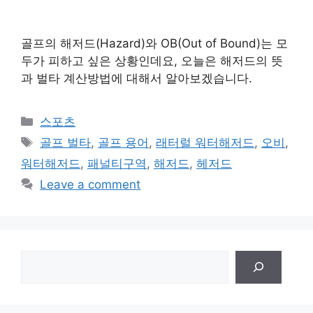
골프의 해저드(Hazard)와 OB(Out of Bound)는 모
두가 피하고 싶은 상황인데요, 오늘은 해저드의 뜻
과 벌타 계산방법에 대해서 알아보겠습니다.
Categories
스포츠
Tags
골프 벌타
,
골프 용어
,
래터럴 워터해저드
,
오비
,
워터해저드
,
패널티구역
,
해저드
,
헤저드
Leave a comment
검
색