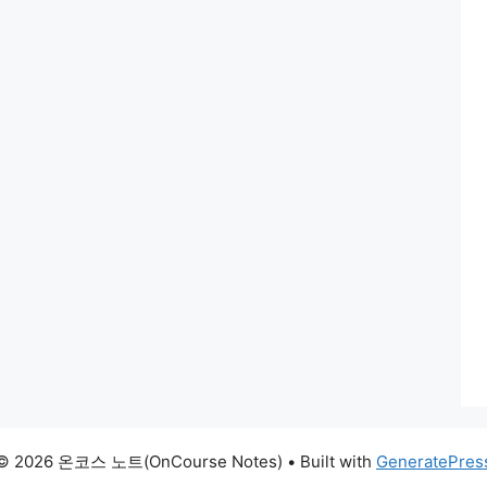
© 2026 온코스 노트(OnCourse Notes)
• Built with
GeneratePres