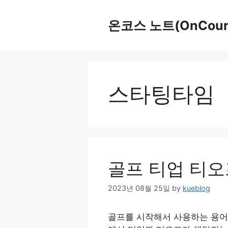
Skip
to
온코스 노트(OnCours
content
스타팅타임
골프 티업 티오
2023년 08월 25일
by
kueblog
골프를 시작해서 사용하는 용어