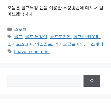
오늘은 골프부킹 앱을 이용한 부킹방법에 대해서 알
아보겠습니다.
Categories
스포츠
Tags
골프
,
골프 부킹앱
,
골프조인앱
,
골프존 카운티
,
스마트스코어
,
엑스골프
,
카카오골프예약
,
티스캐너
Leave a comment
검
색