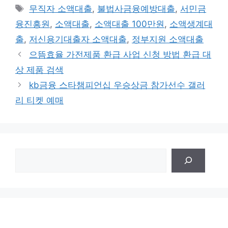
Tags
무직자 소액대출
,
불법사금융예방대출
,
서민금
융진흥원
,
소액대출
,
소액대출 100만원
,
소액생계대
출
,
저신용기대출자 소액대출
,
정부지원 소액대출
으뜸효율 가전제품 환급 사업 신청 방법 환급 대
상 제품 검색
kb금융 스타챔피언십 우승상금 참가선수 갤러
리 티켓 예매
검
색