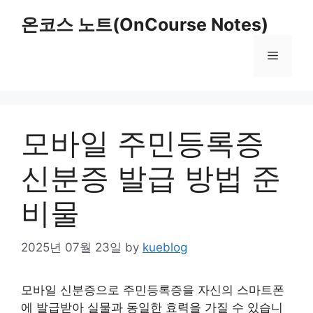
Skip
온코스 노트(OnCourse Notes)
to
content
Menu
모바일 주민등록증
신분증 발급 방법 준
비물
2025년 07월 23일
by
kueblog
모바일 신분증으로 주민등록증을 자신의 스마트폰
에 발급받아 실물과 동일한 효력을 가질 수 있습니